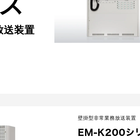
ズ
放送装置
壁掛型非常業務放送装置
EM-K200シ