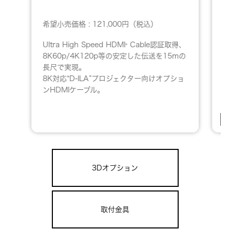
希
希望小売価格 : 121,000円（税込）
Ultra High Speed HDMI
Cable認証取得、
®
8K60p/4K120p等の安定した伝送を15mの
長尺で実現。
8K対応“D-ILA”プロジェクター向けオプショ
ンHDMIケーブル。
3Dオプション
取付金具