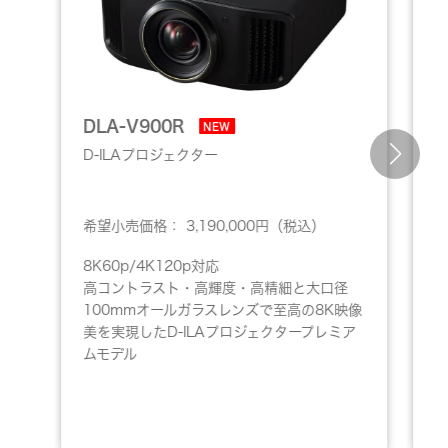
DLA-V900R
D
NEW
D-ILAプロジェクター
D
希望小売価格： 3,190,000円（税込）
希
8K60p/4K120p対応
8
高コントラスト・高輝度・高精細と大口径
100mmオールガラスレンズで至高の8K映像
再
美を実現したD-ILAプロジェクタープレミア
ムモデル