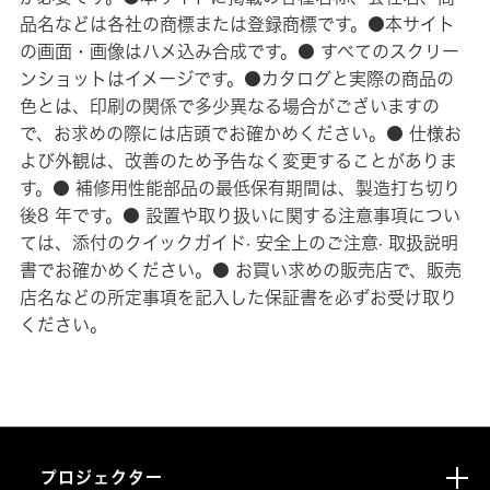
品名などは各社の商標または登録商標です。●本サイト
の画面・画像はハメ込み合成です。● すべてのスクリー
ンショットはイメージです。●カタログと実際の商品の
色とは、印刷の関係で多少異なる場合がございますの
で、お求めの際には店頭でお確かめください。● 仕様お
よび外観は、改善のため予告なく変更することがありま
す。● 補修用性能部品の最低保有期間は、製造打ち切り
後8 年です。● 設置や取り扱いに関する注意事項につい
ては、添付のクイックガイド· 安全上のご注意· 取扱説明
書でお確かめください。● お買い求めの販売店で、販売
店名などの所定事項を記入した保証書を必ずお受け取り
ください。
プロジェクター