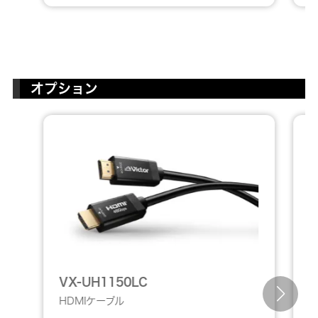
オプション
P
VX-UH1150LC
HDMIケーブル