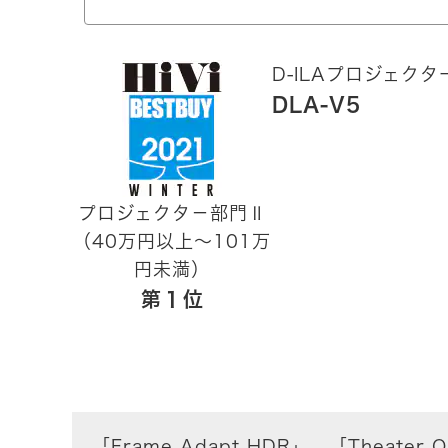
D-ILAプロジェクタ
DLA-V5
プロジェクタ－部門Ⅱ
（40万円以上～101万
円未満）
第１位
「Frame Adapt HDR」、「Thea