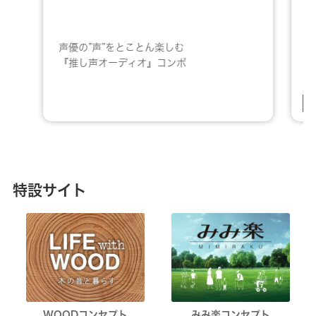
“
声優の”声”をとことん楽しむ
『推し声オーディオ』コンポ
特設サイト
WOODコンセプト
みみ楽コンセプト