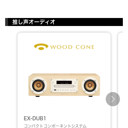
推し声オーディオ
U
E
U
EX-DUB1
コンパクトコンポーネントシステム