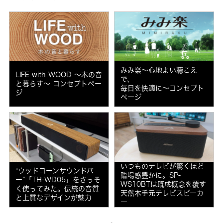
みみ楽～心地よい聴こえ
LIFE with WOOD ～木の音
で、
と暮らす～ コンセプトペー
毎日を快適に～コンセプト
ジ
ページ
いつものテレビが驚くほど
“ウッドコーンサウンドバ
臨場感豊かに。SP-
ー”「TH-WD05」をさっそ
WS10BTは既成概念を覆す
く使ってみた。伝統の音質
天然木手元テレビスピーカ
と上質なデザインが魅力
ー