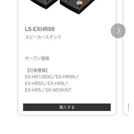
LS-EXHR99
L
スピーカースタンド
オープン価格
【対象機種】
EX-HR10000／EX-HR99／
E
EX-HR55／EX-HR9／
EX-HR5／SX-WD9VNT
購入する