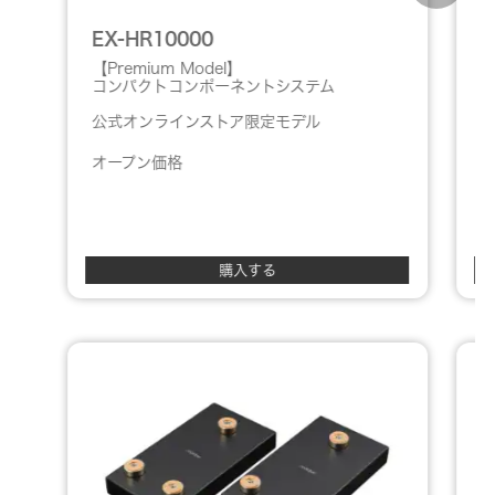
EX-HR10000
E
【Premium Model】
コンパクトコンポーネントシステム
公式オンラインストア限定モデル
オープン価格
購入する