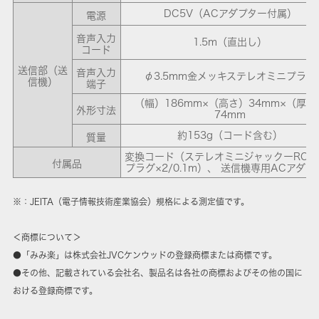
DC5V（ACアダプター付属）
電源
音声入力
1.5m（直出し）
コード
送信部（送
音声入力
φ3.5mm金メッキステレオミニプラグ
信機）
端子
（幅）186mm×（高さ）34mm×（厚さ
外形寸法
74mm
約153g（コード含む）
質量
変換コード（ステレオミニジャックーRCA
付属品
プラグ×2/0.1m）、 送信機専用ACアダプ
※：JEITA（電子情報技術産業協会）規格による測定値です。
＜商標について＞
●「みみ楽」は株式会社JVCケンウッドの登録商標または商標です。
●その他、記載されている会社名、製品名は各社の商標およびその他の国に
おける登録商標です。