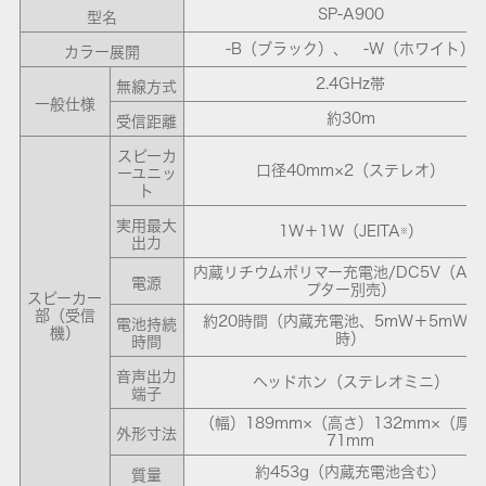
SP-A900
型名
-B（ブラック）、 -W（ホワイト）
カラー展開
2.4GHz帯
無線方式
一般仕様
約30m
受信距離
スピーカ
口径40mm×2（ステレオ）
ーユニッ
ト
実用最大
1W＋1W（JEITA
）
※
出力
内蔵リチウムポリマー充電池/DC5V（AC
電源
プター別売）
スピーカー
部（受信
約20時間（内蔵充電池、5mW＋5mW出
電池持続
機）
時）
時間
音声出力
ヘッドホン（ステレオミニ）
端子
（幅）189mm×（高さ）132mm×（厚
外形寸法
71mm
約453g（内蔵充電池含む）
質量