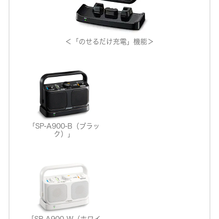
＜「のせるだけ充電」機能＞
「SP‐A900-B（ブラッ
ク）」
「SP‐A900-W（ホワイ