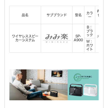
希望小
カラ
品名
サブブランド
型名
価格(
ー
抜き)
B：
ブラ
ック
ワイヤレススピー
SP-
オープ
カーシステム
A900
価格
W：
ホワ
イト