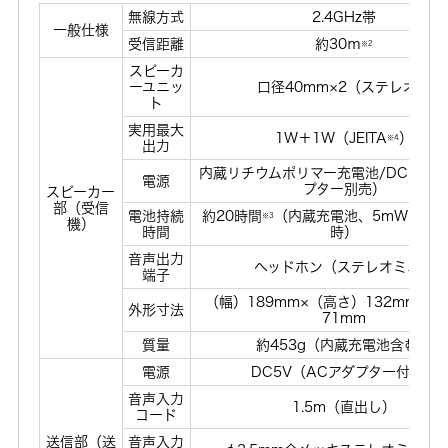
無線方式
2.4GHz帯
一般仕様
受信距離
約30ｍ
※2
スピーカ
ーユニッ
口径40mm×2（ステレオ）
ト
実用最大
1W＋1W（JEITA
）
※4
出力
内蔵リチウムポリマー充電池/DC5V（
電源
プター別売）
スピーカー
部（受信
電池持続
約20時間
（内蔵充電池、5mW＋5m
※3
機）
時間
時）
音声出力
ヘッドホン（ステレオミニ）
端子
（幅）189mm×（高さ）132mm×（
外形寸法
71mm
質量
約453g（内蔵充電池含む）
電源
DC5V（ACアダプター付属）
音声入力
1.5m（直出し）
コード
送信部（送
音声入力