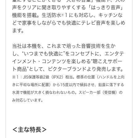
声をクリアに聞き取りやすくする「はっきり音声」
機能を搭載。生活防水
１にも対応し、キッチンな
※
どで家事をしながらでも快適にテレビ音声を楽しめ
ます。
当社は本機を、これまで培った音響技術を生か
し、“いつまでも快適に”をコンセプトに、エンタテ
インメント・コンテンツを楽しめる“聴こえサポー
ト商品”として、ビクターブランドより発売します。
※１：JIS保護等級2級（IPX2）相当。標準の位置（ハンドルを上向
きに平坦な場所に配置）から15度以内で傾斜させ、鉛直に落下する
水滴で機能が大きく損なわれないもの。スピーカー部（受信機）の
み対応しています。
＜主な特長＞