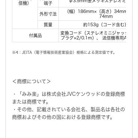
φ3.5mm金メッキステレオミニプ
信機）
端子
（幅）186mm×（高さ）34mm×（
外形寸法
74mm
質量
約153g（コード含む）
変換コード（ステレオミニジャックーR
付属品
プラグ×2/0.1ｍ）、 送信機専用ACア
※4：JEITA（電子情報技術産業協会）規格による測定値です。
＜商標について＞
・「みみ楽」は株式会社JVCケンウッドの登録商標
または商標です。
・その他、記載されている会社名、製品名は各社の
商標およびその他の国における登録商標です。