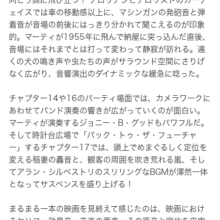
向こう側に飛び立つ！ デロリアンとテロリストのカーチ
ェイスでは車の移動感以上に、マシンガンの発砲音と弾
着音が音場の前後にはっきり分かれて聞こえるのが印象
的。マーティが1955年に飛んで納屋に突っ込んだ直後、
音場にはそれまでとは打って変わって静寂が訪れる。遠
くの犬の鳴き声や虫たちの声がサラウンド空間にさりげ
なく広がり、音響演出のダイナミックな緩急に唸った。
チャプター14や16のパーティ場面では、カメラワークに
あわせてバンド演奏の響きが広がっていくのが面白い。
マーティが演奏するジョニー・B・グッドもパワフルだ。
そして時計台広場で「バック・トゥ・ザ・フューチャ
ー」するチャプター17では、頭上でめまぐるしく定位を
変える稲妻の轟音と、観客の周囲を吹き荒れる嵐、そし
てアラン・シルベストリのスリリングなBGMが渾然一体
となってサスペンスを盛り上げる！
まるまる一本の映画を見終えて感じたのは、映画におけ