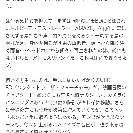
く。
はやる気持ちを抑えて、まずは同梱のデモBDに収録され
たドルビーアトモストレーラー「AMAZE」を再生。森に
さえずる鳥たちの声、頭の周りをぐるりと一周する鳥の
羽ばたき、身体を揺るがす雷の重低音、頭上から降り注
ぐ雨音･･･ヘッドホンから朗々と再生されたのは、紛れも
ないドルビーアトモスサウンドだ！これは期待できそうだ
ゾ。
続いて再生したのは、手元に届いたばかりのUHD
BD『バック・トゥ・ザ・フューチャー』だ。映画冒頭の
チャプター1、あまりにも有名な時計のシーン。カメラの
パンニングにあわせて無数の時計がキレイに移動。さら
に音場後方にも時計が次第に増えていくのが、このヘッ
ドホンだと手に取るようにわかる。アンプが吹き飛ぶシ
ーンも、徐々に上がるハムノイズの音量が、迫り来る爆
発の轟音を予感させてゾクゾク。