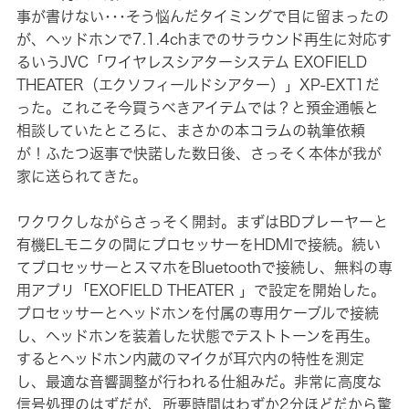
事が書けない･･･そう悩んだタイミングで目に留まったの
が、ヘッドホンで7.1.4chまでのサラウンド再生に対応す
るいうJVC「ワイヤレスシアターシステム EXOFIELD
THEATER（エクソフィールドシアター）」XP-EXT1だ
った。これこそ今買うべきアイテムでは？と預金通帳と
相談していたところに、まさかの本コラムの執筆依頼
が！ふたつ返事で快諾した数日後、さっそく本体が我が
家に送られてきた。
ワクワクしながらさっそく開封。まずはBDプレーヤーと
有機ELモニタの間にプロセッサーをHDMIで接続。続い
てプロセッサーとスマホをBluetoothで接続し、無料の専
用アプリ「EXOFIELD THEATER 」で設定を開始した。
プロセッサーとヘッドホンを付属の専用ケーブルで接続
し、ヘッドホンを装着した状態でテストトーンを再生。
するとヘッドホン内蔵のマイクが耳穴内の特性を測定
し、最適な音響調整が行われる仕組みだ。非常に高度な
信号処理のはずだが、所要時間はわずか2分ほどだから驚