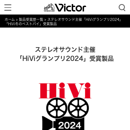
Toggle
navigation
ホーム
製品受賞歴一覧
ステレオサウンド主催「HiViグランプリ2024」
「HiVi冬のベストバイ」受賞製品
ステレオサウンド主催
「HiViグランプリ2024」受賞製品