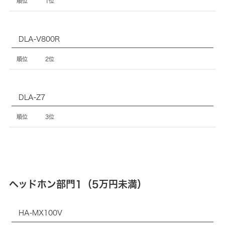
1位
順
位
DLA-V800R
2位
DLA-Z7
3位
ヘッドホン部門1（5万円未満）
製
HA-MX100V
品