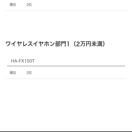
名
2位
順
位
ワイヤレスイヤホン部門1（2万円未満）
製
HA-FX150T
品
名
2位
順
位