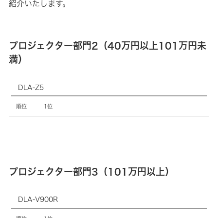
紹介いたします。
プロジェクター部門2（40万円以上101万円未
満）
製
DLA-Z5
品
名
1位
順
位
プロジェクター部門3（101万円以上）
製
DLA-V900R
品
名