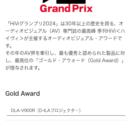
「HiViグランプリ2024」は30年以上の歴史を誇る、オ
ーディオビジュアル（AV）専門誌の最高峰 季刊HiVi＜ハ
イヴィ＞が主催するオーディオビジュアル・アワードで
す。
その年のAV界を牽引し、最も優秀と認められた製品に対
し、最高位の「ゴールド・アウォード（Gold Award）」
が授与されます。
Gold Award
製
DLA-V900R（D-ILAプロジェクタ―）
品
名