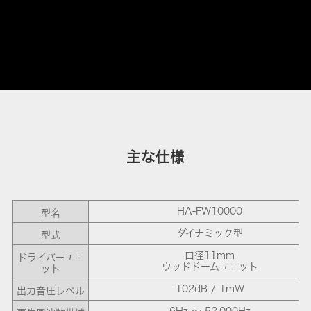
主な仕様
HA-FW10000
型名
ダイナミック型
型式
口径11mm
ドライバーユニ
ウッドドームユニット
ット
102dB / 1mW
出力音圧レベル
6Hz ～ 52,000Hz