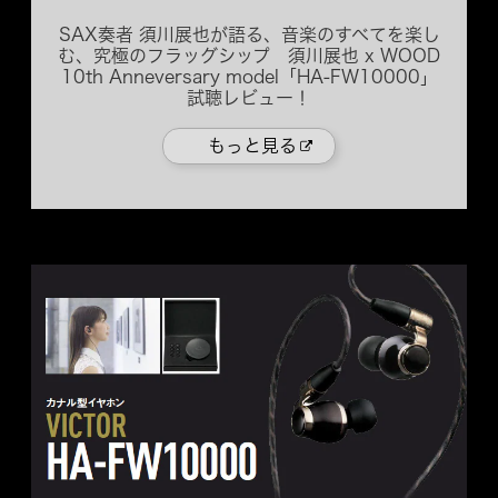
SAX奏者 須川展也が語る、音楽のすべてを楽し
む、究極のフラッグシップ 須川展也 x WOOD
10th Anneversary model「HA-FW10000」
試聴レビュー！
もっと見る