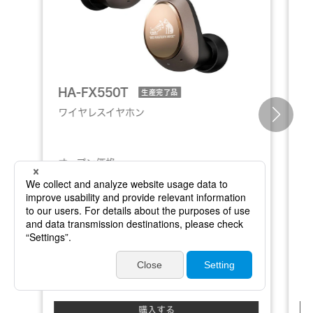
E
HA-FX550T
生産完了品
ワイヤレスイヤホン
オープン価格
シルクがもたらす音の革新
圧倒的コンパクトサイズ
完全ワイヤレスイヤホン
購入する