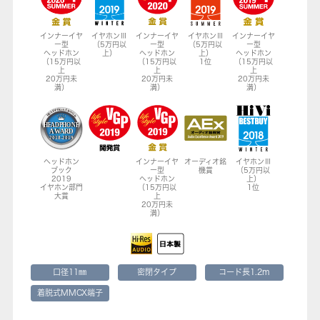
インナーイヤ
イヤホンⅢ
インナーイヤ
イヤホンⅢ
インナーイヤ
ー型
（5万円以
ー型
（5万円以
ー型
ヘッドホン
上）
ヘッドホン
上）
ヘッドホン
（15万円以
（15万円以
1位
（15万円以
上
上
上
20万円未
20万円未
20万円未
満）
満）
満）
ヘッドホン
インナーイヤ
オーディオ銘
イヤホンⅢ
ブック
ー型
機賞
（5万円以
2019
ヘッドホン
上）
イヤホン部門
（15万円以
1位
大賞
上
20万円未
満）
口径11㎜
密閉タイプ
コード長1.2m
着脱式MMCX端子