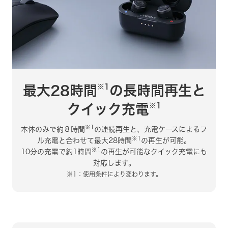
※1
最大28時間
の長時間再生と
※1
クイック充電
※1
本体のみで約８時間
の連続再生と、
充電ケースによるフ
※1
ル充電と合わせて
最大28時間
の再生が可能。
※1
10分の充電で約1時間
の再生が可能な
クイック充電にも
対応します。
※1：使用条件により変わります。