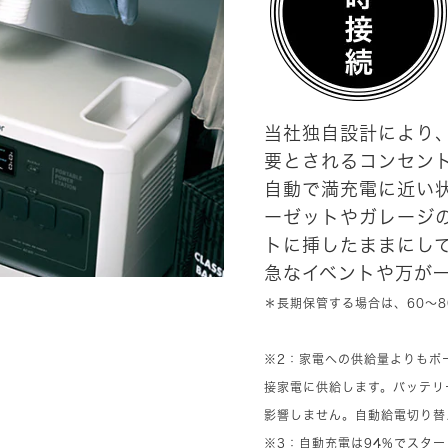
当社独自設計により
要とされるコンセン
自動で満充電に近い状
ーゼットやガレージ
トに挿したままにし
急なイベントや万が
＊長期保管する場合は、60～
※2：家電への供給量よりもポ
接家電に供給します。バッテリ
影響しません。自動給電切り替
※3：自動充電は94%でスター