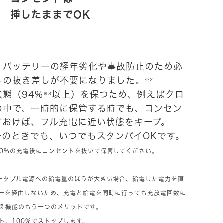
挿したままでOK
、バッテリーの経年劣化や事故防止のため必
トの抜き差しが不要になりました。
※2
態（94%
以上）を保つため、例えばクロ
※3
の中で、一時的に保管する時でも、コンセン
ておけば、フル充電に近い状態をキープ。
一のときでも、いつでもスタンバイOKです。
80%の充電後にコンセントを抜いて保管してください。
ータブル電源への給電量のほうが大きい場合、給電した電力を直
ーを経由しないため、充電と給電を同時に行っても充放電回数に
え機能のもう一つのメリットです。
ト、100%でストップします。