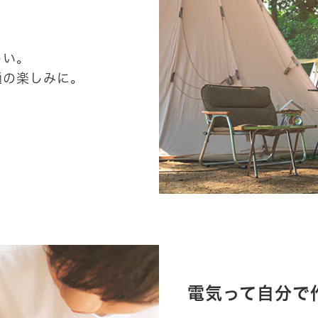
しい。
通の楽しみに。
。
電気って自分で