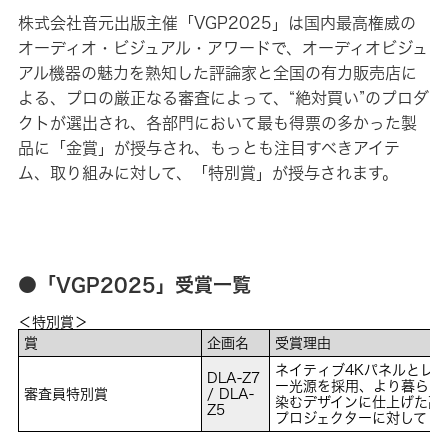
株式会社音元出版主催「VGP2025」は国内最高権威の
オーディオ・ビジュアル・アワードで、オーディオビジュ
アル機器の魅力を熟知した評論家と全国の有力販売店に
よる、プロの厳正なる審査によって、“絶対買い”のプロダ
クトが選出され、各部門において最も得票の多かった製
品に「金賞」が授与され、もっとも注目すべきアイテ
ム、取り組みに対して、「特別賞」が授与されます。
●「VGP2025」受賞一覧
＜特別賞＞
賞
企画名
受賞理由
ネイティブ4Kパネルとレ
DLA-Z7
ー光源を採用、より暮らし
審査員特別賞
/ DLA-
染むデザインに仕上げた高
Z5
プロジェクターに対して