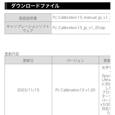
ダウンロードファイル
PJ_Calibration13_manual_jp_v1_30
取扱説明書
キャリブレーションソフト
PJ_Calibration13_jp_v1_20.zip
ウェア
更新内容
更新日
バージョン
更新内
光学セ
ー
Spyde
Ultra/El
に対応
した
2023/11/15
PJ Calibration13 v1.20
プロジ
ターソ
バージ
v3.00
対応し
た。