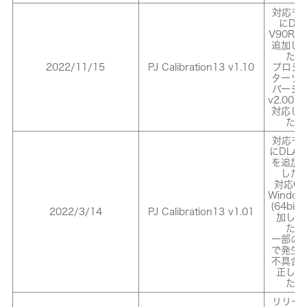
対応モ
にDLA
V90RL
追加し
た。
2022/11/15
PJ Calibration13 v1.10
プロジ
ターソ
バージ
v2.00
対応し
た。
対応モ
にDLA-
を追加
した
対応O
Window
(64bit
2022/3/14
PJ Calibration13 v1.01
加しま
た。
一部の
で発生
不具合
正しま
た。
リリー