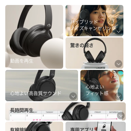
ハイブリッド
ノイズキャンセリング
驚きの軽さ
動画を再生
心地よい
心地よい
高音質サウンド
フィット感
長時間再生
有線接続
専用アプリ