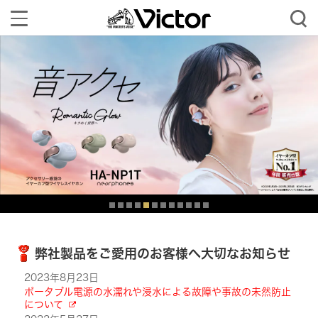
Toggle
navigation
弊社製品をご愛用のお客様へ大切なお知らせ
2023年8月23日
ポータブル電源の水濡れや浸水による故障や事故の未然防止
について