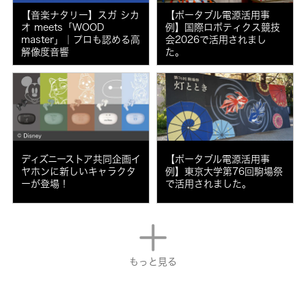
【音楽ナタリー】スガ シカ
【ポータブル電源活用事
オ meets「WOOD
例】国際ロボティクス競技
master」｜プロも認める高
会2026で活用されまし
解像度音響
た。
ディズニーストア共同企画イ
【ポータブル電源活用事
ヤホンに新しいキャラクタ
例】東京大学第76回駒場祭
ーが登場！
で活用されました。
もっと見る