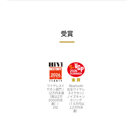
受賞
ワイヤレスイ
Bluetooth
ヤホン部門Ⅰ
完全ワイヤレ
（2万円未満
スイヤホン/
［税込2万
ノイズキャン
2000円未
セリング
満］）
（1.5万円以
2位
上2万円未
満）