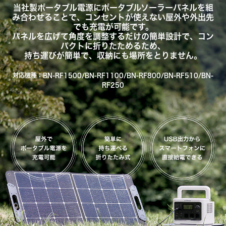
当社製ポータブル電源にポータブルソーラーパネルを組
み合わせることで、コンセントが使えない屋外や外出先
でも充電が可能です。
パネルを広げて角度を調整するだけの簡単設計で、コン
パクトに折りたためるため、
持ち運びが簡単で、収納にも場所をとりません。
対応機種：BN-RF1500/BN-RF1100/BN-RF800/BN-RF510/BN-
RF250