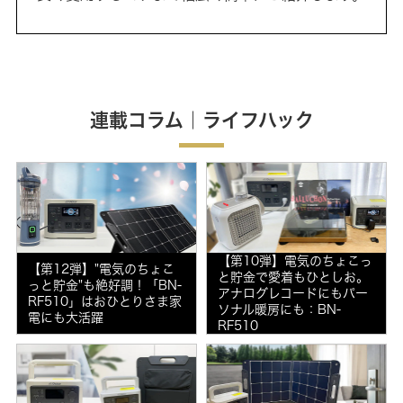
連載コラム｜ライフハック
【第10弾】電気のちょこっ
【第12弾】"電気のちょこ
と貯金で愛着もひとしお。
っと貯金"も絶好調！「BN-
アナログレコードにもパー
RF510」はおひとりさま家
ソナル暖房にも：BN-
電にも大活躍
RF510