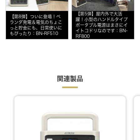
【第5弾】屋内外で大活
【第8弾】ついに登場！ベ
躍！小型のハンドルタイプ
ランダ発電＆電気のちょこ
ポータブル電源はまさにイ
っと貯金にも、日常使いに
イトコドリなのです：BN-
もぴったり：BN-RF510
RF800
関連製品