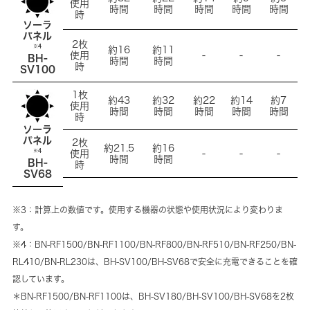
使用
時間
時間
時間
時間
時間
時
ソーラ
パネル
2枚
※4
約16
約11
使用
-
-
-
BH-
時間
時間
時
SV100
1枚
約43
約32
約22
約14
約7
使用
時間
時間
時間
時間
時間
時
ソーラ
パネル
2枚
約21.5
約16
使用
-
-
-
※4
時間
時間
BH-
時
SV68
※3：計算上の数値です。使用する機器の状態や使用状況により変わりま
す。
※4：BN-RF1500/BN-RF1100/BN-RF800/BN-RF510/BN-RF250/BN-
RL410/BN-RL230は、BH-SV100/BH-SV68で安全に充電できることを確
認しています。
＊BN-RF1500/BN-RF1100は、BH-SV180/BH-SV100/BH-SV68を2枚