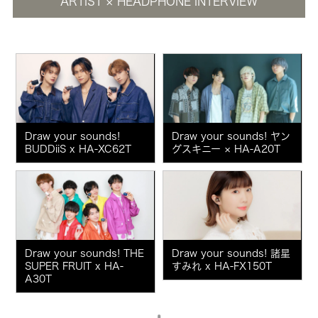
ARTIST × HEADPHONE INTERVIEW
Draw your sounds!
Draw your sounds! ヤン
BUDDiiS x HA-XC62T
グスキニー × HA-A20T
Draw your sounds! THE
Draw your sounds! 諸星
SUPER FRUIT x HA-
すみれ x HA-FX150T
A30T