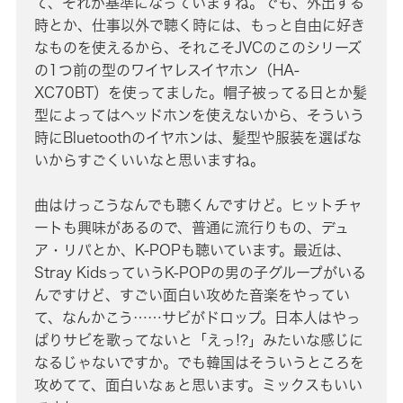
て、それが基準になっていますね。でも、外出する
時とか、仕事以外で聴く時には、もっと自由に好き
なものを使えるから、それこそJVCのこのシリーズ
の1つ前の型のワイヤレスイヤホン（HA-
XC70BT）を使ってました。帽子被ってる日とか髪
型によってはヘッドホンを使えないから、そういう
時にBluetoothのイヤホンは、髪型や服装を選ばな
いからすごくいいなと思いますね。
曲はけっこうなんでも聴くんですけど。ヒットチャ
ートも興味があるので、普通に流行りもの、デュ
ア・リパとか、K-POPも聴いています。最近は、
Stray KidsっていうK-POPの男の子グループがいる
んですけど、すごい面白い攻めた音楽をやってい
て、なんかこう……サビがドロップ。日本人はやっ
ぱりサビを歌ってないと「えっ!?」みたいな感じに
なるじゃないですか。でも韓国はそういうところを
攻めてて、面白いなぁと思います。ミックスもいい