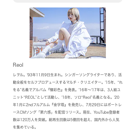
Reol
レヲル。'93年11月9日生まれ。シンガーソングライターであり、活
動全般をセルフプロデュースするマルチ・クリエイター。'15年、“れ
をる”名義でアルバム『極彩色』を発表。'16年〜'17年は、3人組ユ
ニット“REOL”として活動し、'18年、ソロ“Reol”名義となる。'20
年1月に2ndフルアルム『金字塔』を発売し、7月29日にはボートレ
ースCMソング「第六感」を配信リリース。現在、YouTube登録者
数は120万人を突破。総再生回数は5億回を超え、国内外から人気
を集めている。