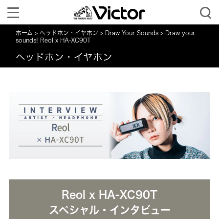
Toggle
navigation
ホーム
ヘッドホン・イヤホン
Draw Your Sounds
Draw your
sounds! Reol x HA-XC90T
ヘッドホン・イヤホン
Reol x HA-XC90T
スペシャル・インタビュー