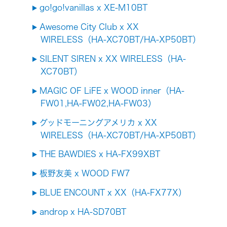
go!go!vanillas x XE-M10BT
Awesome City Club x XX
WIRELESS（HA-XC70BT/HA-XP50BT）
SILENT SIREN x XX WIRELESS（HA-
XC70BT）
MAGIC OF LiFE x WOOD inner（HA-
FW01,HA-FW02,HA-FW03）
グッドモーニングアメリカ x XX
WIRELESS（HA-XC70BT/HA-XP50BT）
THE BAWDIES x HA-FX99XBT
板野友美 x WOOD FW7
BLUE ENCOUNT x XX（HA-FX77X）
androp x HA-SD70BT