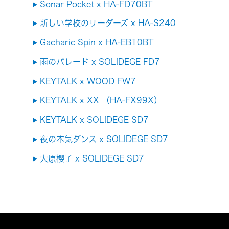
Sonar Pocket x HA-FD70BT
新しい学校のリーダーズ x HA-S240
Gacharic Spin x HA-EB10BT
雨のパレード x SOLIDEGE FD7
KEYTALK x WOOD FW7
KEYTALK x XX （HA-FX99X）
KEYTALK x SOLIDEGE SD7
夜の本気ダンス x SOLIDEGE SD7
大原櫻子 x SOLIDEGE SD7