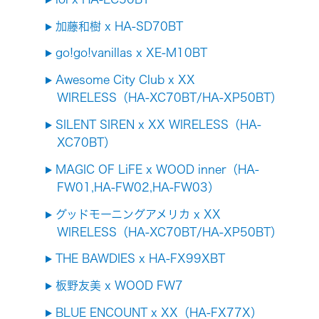
加藤和樹 x HA-SD70BT
go!go!vanillas x XE-M10BT
Awesome City Club x XX
WIRELESS（HA-XC70BT/HA-XP50BT）
SILENT SIREN x XX WIRELESS（HA-
XC70BT）
MAGIC OF LiFE x WOOD inner（HA-
FW01,HA-FW02,HA-FW03）
グッドモーニングアメリカ x XX
WIRELESS（HA-XC70BT/HA-XP50BT）
THE BAWDIES x HA-FX99XBT
板野友美 x WOOD FW7
BLUE ENCOUNT x XX（HA-FX77X）