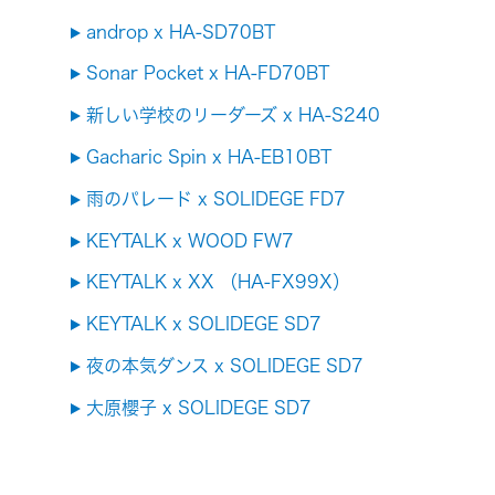
androp x HA-SD70BT
Sonar Pocket x HA-FD70BT
新しい学校のリーダーズ x HA-S240
Gacharic Spin x HA-EB10BT
雨のパレード x SOLIDEGE FD7
KEYTALK x WOOD FW7
KEYTALK x XX （HA-FX99X）
KEYTALK x SOLIDEGE SD7
夜の本気ダンス x SOLIDEGE SD7
大原櫻子 x SOLIDEGE SD7