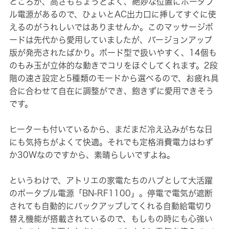
ところが、高さもちょうどよく、絶妙な位置にポータブ
ル電源があるので、ひょいとAC出力口に挿してすぐに使
えるのがうれしいではありませんか。このマッサージボ
ードは先代から愛用していましたが、バージョンアップ
版が発売されたばかり。ボード型で扱いやすく、14個も
のもみ玉が立体的な動きでコリをほぐしてくれます。2段
階の速さ設定と5種類のモードから選べるので、お疲れ具
合に合わせて自在に調整ができ、飽きずに愛用できそう
です。
ヒーターも付いているから、まだまだ冷え込みがちな日
にも気持ちがよくて快適。それでも定格消費電力はわず
か30Wなのですから、素晴らしいですよね。
というわけで、アトリエの家電たちのハブとして大活躍
のポータブル電源「BN-RF1100」。停電で電気が遮断
されても自動的にバックアップしてくれる自動給電切り
替え機能が搭載されているので、もしもの時にも心強い