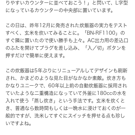
りやすいカウンターに並べておこう！」と閃いて、L字型
になっているカウンターの中央部に置いています。
この日は、昨年12月に発売された炊飯器の実力をテスト
すべく、玄米を炊いてみることに。「BN-RF1100」の
すぐ隣に置いたので使い勝手も上々。AC出力用の差込口
のふたを開けてプラグを差し込み、「入／切」ボタンを
押すだけで簡単に使えます。
この炊飯器は5年ぶりにリニューアルしてデザインも刷新
され、かまどのような見た目がなかなか素敵。炊き方も
かなりユニークで、60年以上前の自動炊飯器に採用され
ていたような二重構造になっていて外釜に180ccの水を
入れて使う「蒸し炊き」という手法です。玄米を炊くと
き、普通なら数時間もしくは一晩水に浸けておくのが一
般的ですが、洗米してすぐにスイッチを押せる点も珍し
いですよね。