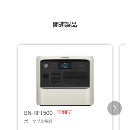
関連製品
BN-RF1500
B
在庫僅少
ポータブル電源